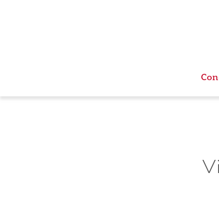
Con
V