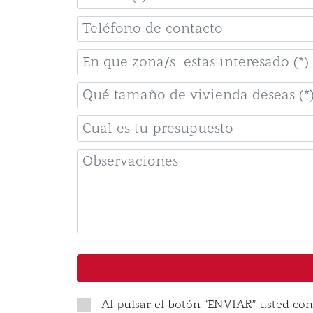
mail
(*)
Teléfono
(*)
de
En
contacto
que
(*)
Qué
zona/s
tamaño
estas
Cual
de
interesado
es
vivienda
(*)
Observaciones
tu
deseas
presupuesto
(*)
Al pulsar el botón “ENVIAR” usted conf