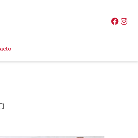
acto
a