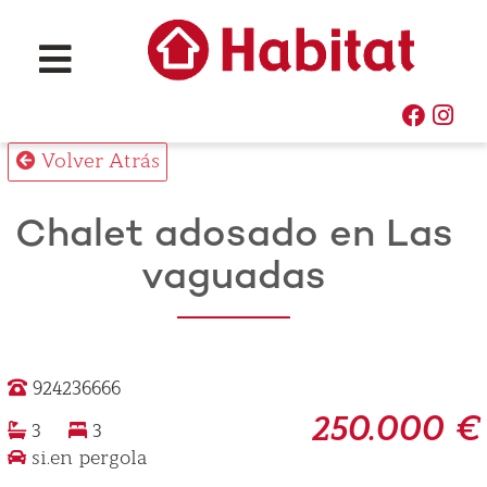
Volver Atrás
Chalet adosado en Las
vaguadas
924236666
250.000 €
3
3
si.en pergola