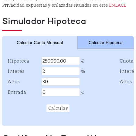
Privacidad expuestas y enlazadas situadas en este
ENLACE
Simulador Hipoteca
Calcular Cuota Mensual
Calcular Hipoteca
Hipoteca
Hipoteca
Cuota 
€
Interés
Interés
Interé
%
Años
Años
Años
Entrada
Entrada
€
Calcular