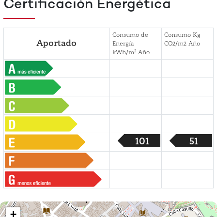
Certificación Energética
Consumo de
Consumo Kg
Aportado
Energía
CO2/m2 Año
2
kWh/m
Año
101
51
+