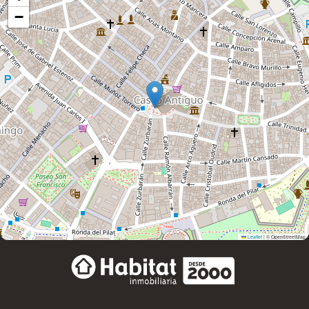
−
Leaflet
|
© OpenStreetMap