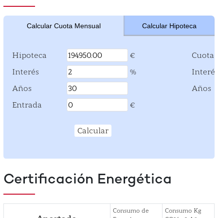
Calcular Cuota Mensual
Calcular Hipoteca
Hipoteca
Hipoteca
Cuota 
€
Interés
Interés
Interé
%
Años
Años
Años
Entrada
Entrada
€
Calcular
Certificación Energética
Consumo de
Consumo Kg