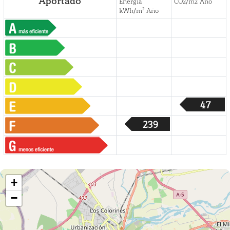
Aportado
Energía
CO2/m2 Año
2
kWh/m
Año
47
239
+
−