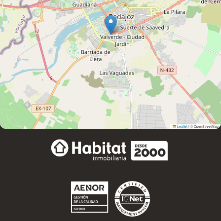
Leaflet
|
© OpenStreetMap